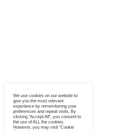
Archiv
Mai 2026
März 2026
April 2025
März 2025
März 2024
We use cookies on our website to
Mai 2023
give you the most relevant
experience by remembering your
April 2023
preferences and repeat visits. By
clicking “Accept All”, you consent to
Januar 2023
the use of ALL the cookies.
Oktober 2022
However, you may visit "Cookie