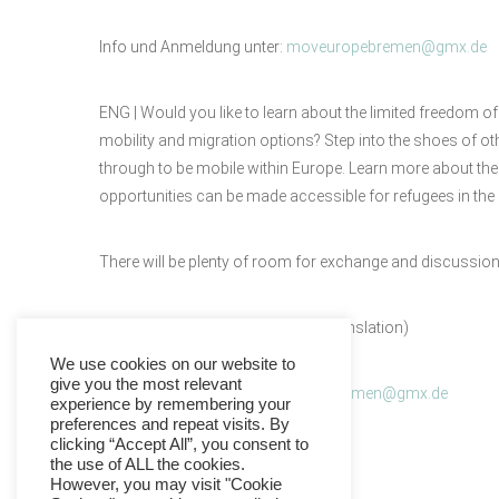
Info und Anmeldung unter:
moveuropebremen@gmx.de
ENG | Would you like to learn about the limited freedom 
mobility and migration options? Step into the shoes of o
through to be mobile within Europe. Learn more about t
opportunities can be made accessible for refugees in the
There will be plenty of room for exchange and discussion
Language: English (with German translation)
We use cookies on our website to
give you the most relevant
Info and registration:
moveuropebremen@gmx.de
experience by remembering your
preferences and repeat visits. By
clicking “Accept All”, you consent to
the use of ALL the cookies.
However, you may visit "Cookie