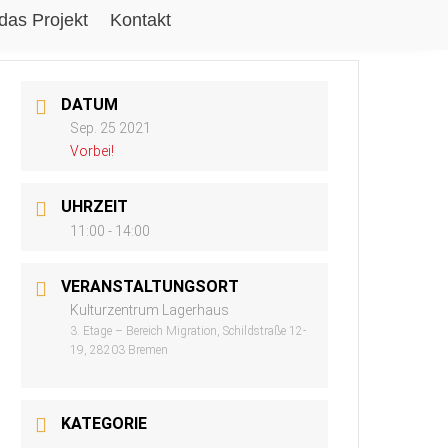
das Projekt
Kontakt
DATUM
Sep. 25 2021
Vorbei!
UHRZEIT
11:00 - 14:00
VERANSTALTUNGSORT
Kulturzentrum Lagerhaus
3. Etage – Bereich Migration, Schildstraße 12-
19, 28203 Bremen
KATEGORIE