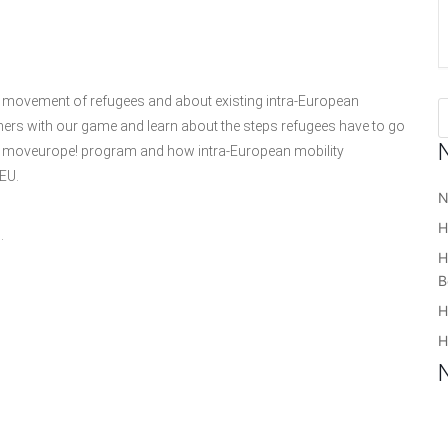
of movement of refugees and about existing intra-European
thers with our game and learn about the steps refugees have to go
he moveurope! program and how intra-European mobility
 EU.
N
H
.
H
B
H
H