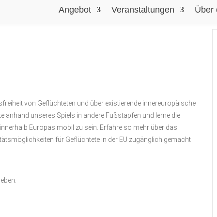
Angebot
Veranstaltungen
Über 
reiheit von Gefl
ü
chteten und
ü
ber existierende innereurop
ä
ische
te anhand unseres Spiels in andere Fu
ß
stapfen und lerne die
innerhalb Europas mobil zu sein.
Erfahre so mehr
ü
ber das
t
ä
tsm
ö
glichkeiten f
ü
r Gefl
ü
chtete in der EU zug
ä
nglich gemacht
geben.