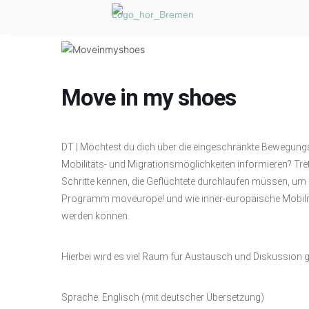
Move in my shoes
DT |
M
ö
chtest du dich
ü
ber die eingeschr
ä
nkte Bewegungsf
Mobilit
ä
ts- und Migrationsm
ö
glichkeiten informieren?
Tre
Schritte kennen, die Gefl
ü
chtete durchlaufen m
ü
ssen, um 
Programm moveurope! und wie inner-europ
ä
ische Mobili
werden k
ö
nnen.
Hierbei wird es viel Raum f
ü
r Austausch und Diskussion 
Sprache: Englisch (mit deutscher
Ü
bersetzung)