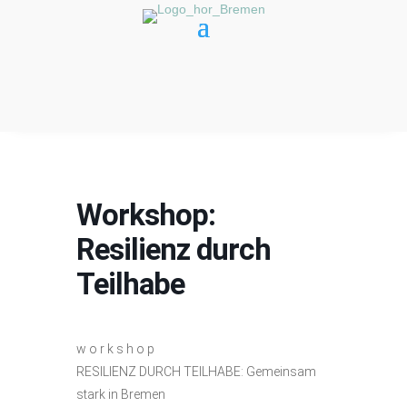
Workshop:
Resilienz durch
Teilhabe
w o r k s h o p
RESILIENZ DURCH TEILHABE: Gemeinsam
stark in Bremen