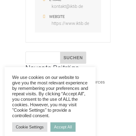
kontakt@iktib.de
WEBSITE
https://www.iktib.de
Neueste Beiträge
We use cookies on our website to
Netzwerktreffen im House of Resources
give you the most relevant experience
by remembering your preferences and
HoR Rückblick 2025
repeat visits. By clicking “Accept All”,
you consent to the use of ALL the
House of Resources beim DSEE
cookies. However, you may visit
transform_d Summit in Berlin
"Cookie Settings" to provide a
controlled consent.
HoR Rückblick 2024
HoR Rückblick 2023
Cookie Settings
Accept All
Neueste Kommentare