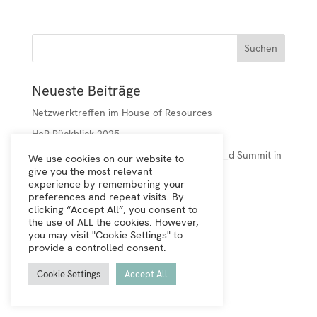
Neueste Beiträge
Netzwerktreffen im House of Resources
HoR Rückblick 2025
House of Resources beim DSEE transform_d Summit in
We use cookies on our website to
give you the most relevant
Berlin
experience by remembering your
HoR Rückblick 2024
preferences and repeat visits. By
clicking “Accept All”, you consent to
HoR Rückblick 2023
the use of ALL the cookies. However,
you may visit "Cookie Settings" to
provide a controlled consent.
Neueste Kommentare
Cookie Settings
Accept All